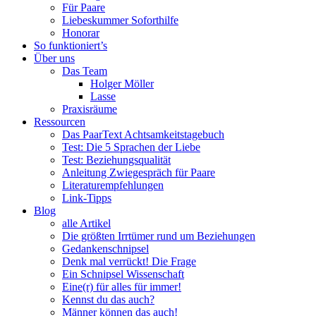
Singles
Für Paare
und
Liebeskummer Soforthilfe
Paare
Honorar
So funktioniert’s
Über uns
Das Team
Holger Möller
Lasse
Praxisräume
Ressourcen
Das PaarText Achtsamkeitstagebuch
Test: Die 5 Sprachen der Liebe
Test: Beziehungsqualität
Anleitung Zwiegespräch für Paare
Literaturempfehlungen
Link-Tipps
Blog
alle Artikel
Die größten Irrtümer rund um Beziehungen
Gedankenschnipsel
Denk mal verrückt! Die Frage
Ein Schnipsel Wissenschaft
Eine(r) für alles für immer!
Kennst du das auch?
Männer können das auch!