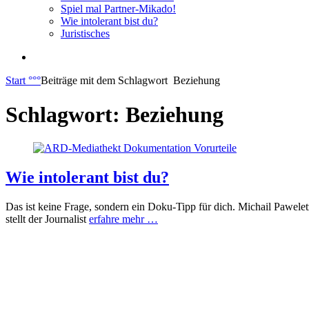
Spiel mal Partner-Mikado!
Wie intolerant bist du?
Juristisches
Start
°°°
Beiträge mit dem Schlagwort
Beziehung
Schlagwort:
Beziehung
Wie intolerant bist du?
Das ist keine Frage, sondern ein Doku-Tipp für dich. Michail Pawele
stellt der Journalist
erfahre mehr …