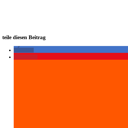
www.PaarText.de
teile diesen Beitrag
teilen
merken