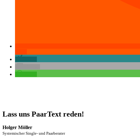
teilen
teilen
E-Mail
teilen
Lass uns PaarText reden!
Holger Möller
Systemischer Single- und Paarberater