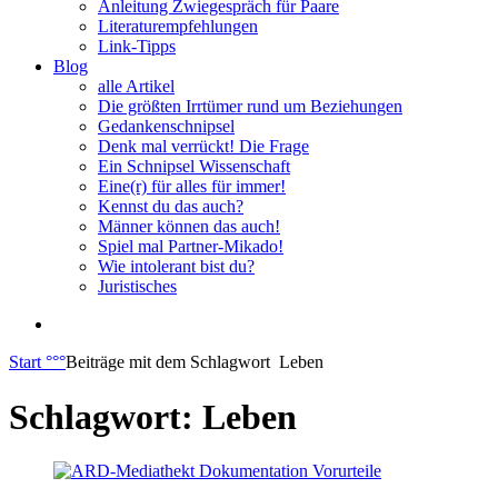
Anleitung Zwiegespräch für Paare
Literaturempfehlungen
Link-Tipps
Blog
alle Artikel
Die größten Irrtümer rund um Beziehungen
Gedankenschnipsel
Denk mal verrückt! Die Frage
Ein Schnipsel Wissenschaft
Eine(r) für alles für immer!
Kennst du das auch?
Männer können das auch!
Spiel mal Partner-Mikado!
Wie intolerant bist du?
Juristisches
Start
°°°
Beiträge mit dem Schlagwort
Leben
Schlagwort:
Leben