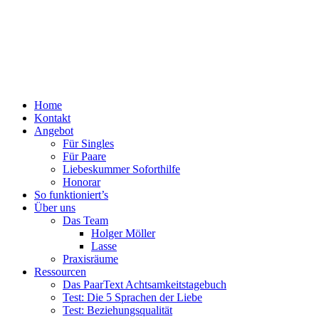
Menü
Zum
Home
PaarText
Inhalt
Kontakt
Coaching
springen
Angebot
für
Für Singles
Singles
Für Paare
und
Liebeskummer Soforthilfe
Paare
Honorar
So funktioniert’s
Über uns
Das Team
Holger Möller
Lasse
Praxisräume
Ressourcen
Das PaarText Achtsamkeitstagebuch
Test: Die 5 Sprachen der Liebe
Test: Beziehungsqualität