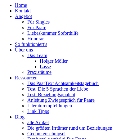
Home
oben
Kontakt
scrollen
Angebot
Für Singles
Für Paare
Liebeskummer Soforthilfe
Honorar
So funktioniert’s
Über uns
Das Team
Holger Möller
Lasse
Praxisräume
Ressourcen
Das PaarText Achtsamkeitstagebuch
Test: Die 5 Sprachen der Liebe
Test: Beziehungsqualität
Anleitung Zwiegespräch für Paare
Literaturempfehlungen
Link-Tipps
Blog
alle Artikel
Die größten Irrtümer rund um Beziehungen
Gedankenschnipsel