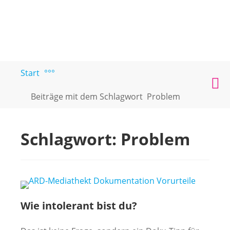
Zum
Start
°°°
PAARTEXT
Coaching
Inhalt
M
für
springen
Beiträge mit dem Schlagwort
Problem
Singles
und
Paare
Schlagwort:
Problem
Wie intolerant bist du?