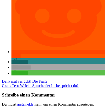
teilen
teilen
E-Mail
teilen
Beitragsnavigation
Denk mal verrückt! Die Frage
Gratis Test: Welche Sprache der Liebe sprichst du?
Schreibe einen Kommentar
Du musst
angemeldet
sein, um einen Kommentar abzugeben.