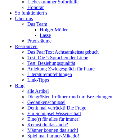
Liebeskummer Soforthilfe
Honorar
So funktioniert’s
Über uns
Das Team
Holger Möller
Lasse
Praxisräume
Ressourcen
Das PaarText Achtsamkeitstagebuch
Test: Die 5 Sprachen der Liebe
Test: Beziehungsqualität
Anleitung Zwiegespräch für Paare
Literaturempfehlungen
Link-Tipps
Blog
alle Artikel
Die größten Irrtümer rund um Beziehungen
Gedankenschnipsel
Denk mal verrückt! Die Frage
Ein Schnipsel Wissenschaft
Eine(r) für alles für immer!
Kennst du das auch?
Männer können das auch!
Spiel mal Partner-Mikado!