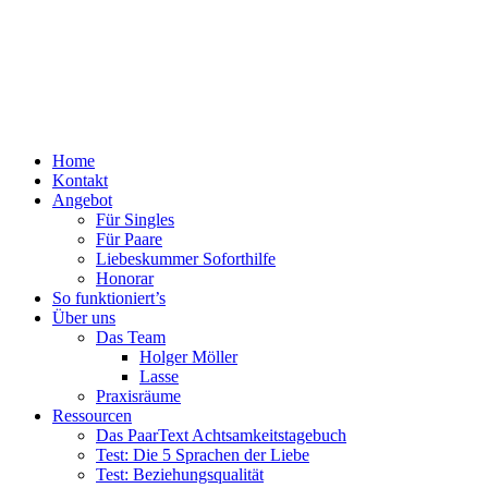
Menü
Zum
Home
PaarText
Inhalt
Kontakt
Coaching
springen
Angebot
für
Für Singles
Singles
Für Paare
und
Liebeskummer Soforthilfe
Paare
Honorar
So funktioniert’s
Über uns
Das Team
Holger Möller
Lasse
Praxisräume
Ressourcen
Das PaarText Achtsamkeitstagebuch
Test: Die 5 Sprachen der Liebe
Test: Beziehungsqualität