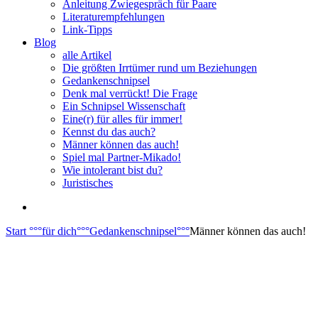
Anleitung Zwiegespräch für Paare
Literaturempfehlungen
Link-Tipps
Blog
alle Artikel
Die größten Irrtümer rund um Beziehungen
Gedankenschnipsel
Denk mal verrückt! Die Frage
Ein Schnipsel Wissenschaft
Eine(r) für alles für immer!
Kennst du das auch?
Männer können das auch!
Spiel mal Partner-Mikado!
Wie intolerant bist du?
Juristisches
Start
°°°
für dich
°°°
Gedankenschnipsel
°°°
Männer können das auch!