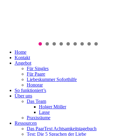
Menü
Zum
Home
PaarText
Inhalt
Kontakt
Coaching
springen
Angebot
für
Für Singles
Singles
Für Paare
und
Liebeskummer Soforthilfe
Paare
Honorar
So funktioniert’s
Über uns
Das Team
Holger Möller
Lasse
Praxisräume
Ressourcen
Das PaarText Achtsamkeitstagebuch
Test: Die 5 Sprachen der Liebe