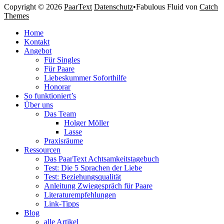
Copyright © 2026
PaarText
Datenschutz
•
Fabulous Fluid von
Catch
Themes
Nach
Home
oben
Kontakt
scrollen
Angebot
Für Singles
Für Paare
Liebeskummer Soforthilfe
Honorar
So funktioniert’s
Über uns
Das Team
Holger Möller
Lasse
Praxisräume
Ressourcen
Das PaarText Achtsamkeitstagebuch
Test: Die 5 Sprachen der Liebe
Test: Beziehungsqualität
Anleitung Zwiegespräch für Paare
Literaturempfehlungen
Link-Tipps
Blog
alle Artikel