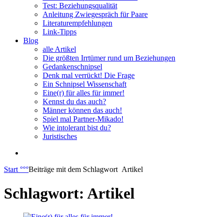
Test: Beziehungsqualität
Anleitung Zwiegespräch für Paare
Literaturempfehlungen
Link-Tipps
Blog
alle Artikel
Die größten Irrtümer rund um Beziehungen
Gedankenschnipsel
Denk mal verrückt! Die Frage
Ein Schnipsel Wissenschaft
Eine(r) für alles für immer!
Kennst du das auch?
Männer können das auch!
Spiel mal Partner-Mikado!
Wie intolerant bist du?
Juristisches
Start
°°°
Beiträge mit dem Schlagwort
Artikel
Schlagwort:
Artikel