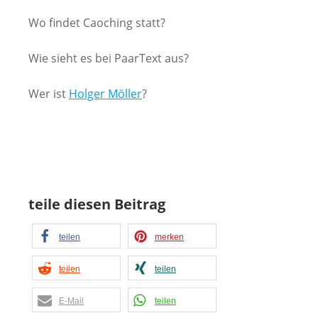
Wo findet Caoching statt?
Wie sieht es bei PaarText aus?
Wer ist
Holger Möller
?
www.PaarText.de
teile diesen Beitrag
teilen
merken
teilen
teilen
E-Mail
teilen