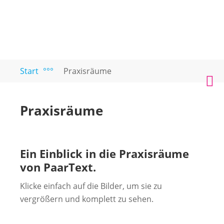
Zum
Start
°°°
Praxisräume
PAARTEXT
Coaching
Inhalt
M
für
springen
Singles
Praxisräume
und
Paare
Ein Einblick in die Praxisräume
von PaarText.
Klicke einfach auf die Bilder, um sie zu
vergrößern und komplett zu sehen.