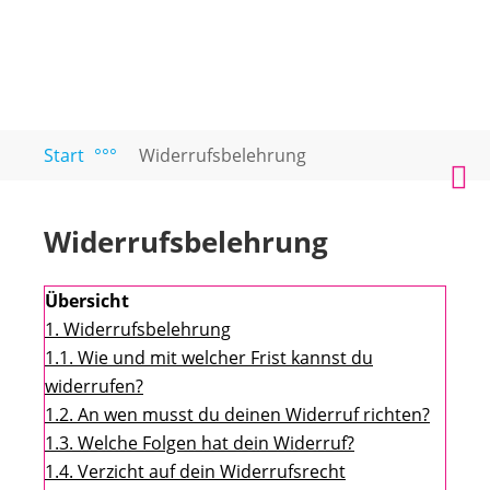
Zum
Start
°°°
Widerrufsbelehrung
PAARTEXT
Coaching
Inhalt
M
für
springen
Singles
Widerrufsbelehrung
und
Paare
Übersicht
1.
Widerrufsbelehrung
1.1.
Wie und mit welcher Frist kannst du
widerrufen?
1.2.
An wen musst du deinen Widerruf richten?
1.3.
Welche Folgen hat dein Widerruf?
1.4.
Verzicht auf dein Widerrufsrecht