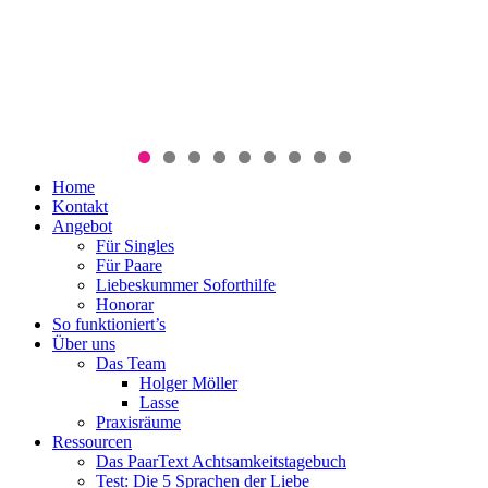
Menü
Zum
Home
PaarText
Inhalt
Kontakt
Coaching
springen
Angebot
für
Für Singles
Singles
Für Paare
und
Liebeskummer Soforthilfe
Paare
Honorar
So funktioniert’s
Über uns
Das Team
Holger Möller
Lasse
Praxisräume
Ressourcen
Das PaarText Achtsamkeitstagebuch
Test: Die 5 Sprachen der Liebe