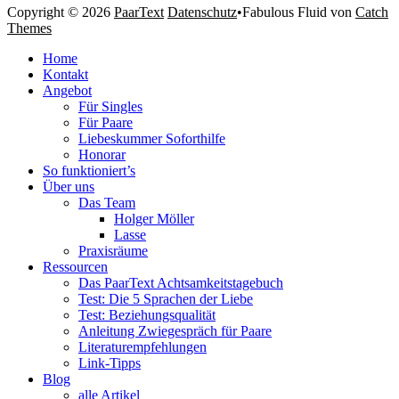
Copyright © 2026
PaarText
Datenschutz
•
Fabulous Fluid von
Catch
Themes
Nach
Home
oben
Kontakt
scrollen
Angebot
Für Singles
Für Paare
Liebeskummer Soforthilfe
Honorar
So funktioniert’s
Über uns
Das Team
Holger Möller
Lasse
Praxisräume
Ressourcen
Das PaarText Achtsamkeitstagebuch
Test: Die 5 Sprachen der Liebe
Test: Beziehungsqualität
Anleitung Zwiegespräch für Paare
Literaturempfehlungen
Link-Tipps
Blog
alle Artikel