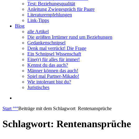
Test: Beziehungsqualität
Anleitung Zwiegespräch für Paare
Literaturempfehlungen
Link-Tipps
Blog
alle Artikel
Die größten Irrtümer rund um Beziehungen
Gedankenschnipsel
Denk mal verrückt! Die Frage
Ein Schnipsel Wissenschaft
Eine(r) für alles für immer!
Kennst du das auch?
Männer können das auch!
Spiel mal Partner-Mikado!
Wie intolerant bist du?
Juristisches
Start
°°°
Beiträge mit dem Schlagwort
Rentenansprüche
Schlagwort:
Rentenansprüche