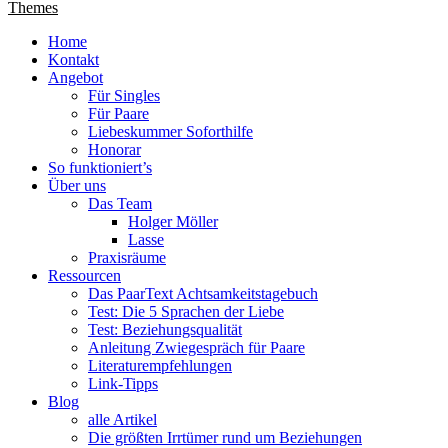
Themes
Nach
Home
oben
Kontakt
scrollen
Angebot
Für Singles
Für Paare
Liebeskummer Soforthilfe
Honorar
So funktioniert’s
Über uns
Das Team
Holger Möller
Lasse
Praxisräume
Ressourcen
Das PaarText Achtsamkeitstagebuch
Test: Die 5 Sprachen der Liebe
Test: Beziehungsqualität
Anleitung Zwiegespräch für Paare
Literaturempfehlungen
Link-Tipps
Blog
alle Artikel
Die größten Irrtümer rund um Beziehungen