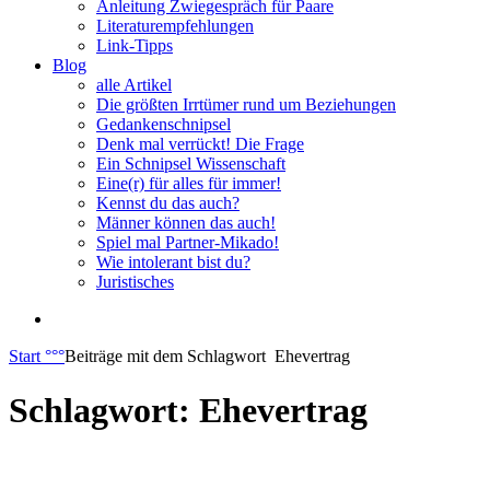
Anleitung Zwiegespräch für Paare
Literaturempfehlungen
Link-Tipps
Blog
alle Artikel
Die größten Irrtümer rund um Beziehungen
Gedankenschnipsel
Denk mal verrückt! Die Frage
Ein Schnipsel Wissenschaft
Eine(r) für alles für immer!
Kennst du das auch?
Männer können das auch!
Spiel mal Partner-Mikado!
Wie intolerant bist du?
Juristisches
Start
°°°
Beiträge mit dem Schlagwort
Ehevertrag
Schlagwort:
Ehevertrag