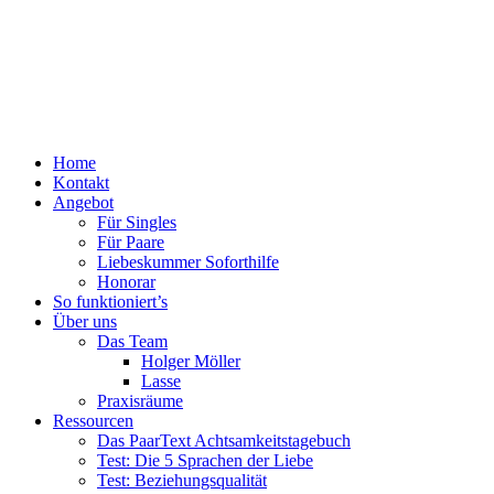
Menü
Zum
Home
PaarText
Inhalt
Kontakt
Coaching
springen
Angebot
für
Für Singles
Singles
Für Paare
und
Liebeskummer Soforthilfe
Paare
Honorar
So funktioniert’s
Über uns
Das Team
Holger Möller
Lasse
Praxisräume
Ressourcen
Das PaarText Achtsamkeitstagebuch
Test: Die 5 Sprachen der Liebe
Test: Beziehungsqualität