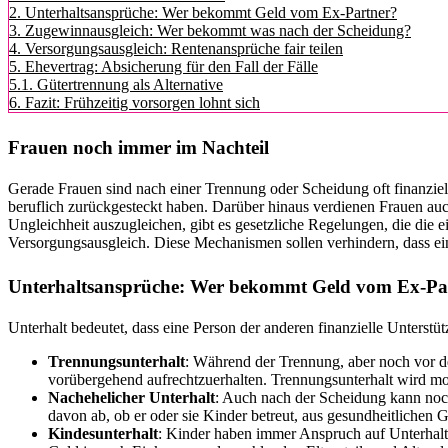
2.
Unterhaltsansprüche: Wer bekommt Geld vom Ex-Partner?
3.
Zugewinnausgleich: Wer bekommt was nach der Scheidung?
4.
Versorgungsausgleich: Rentenansprüche fair teilen
5.
Ehevertrag: Absicherung für den Fall der Fälle
5.1.
Gütertrennung als Alternative
6.
Fazit: Frühzeitig vorsorgen lohnt sich
Frauen noch immer im Nachteil
Gerade Frauen sind nach einer Trennung oder Scheidung oft finanziell
beruflich zurückgesteckt haben. Darüber hinaus verdienen Frauen auc
Ungleichheit auszugleichen, gibt es gesetzliche Regelungen, die di
Versorgungsausgleich. Diese Mechanismen sollen verhindern, dass ein
Unterhaltsansprüche: Wer bekommt Geld vom Ex-Pa
Unterhalt bedeutet, dass eine Person der anderen finanzielle Unterstü
Trennungsunterhalt
: Während der Trennung, aber noch vor de
vorübergehend aufrechtzuerhalten. Trennungsunterhalt wird m
Nachehelicher Unterhalt
: Auch nach der Scheidung kann noch
davon ab, ob er oder sie Kinder betreut, aus gesundheitlichen 
Kindesunterhalt
: Kinder haben immer Anspruch auf Unterhalt. D