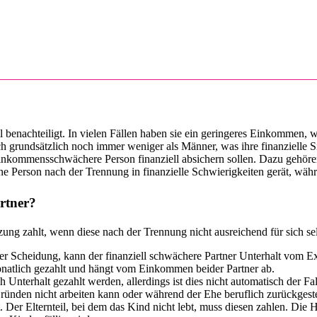
 benachteiligt. In vielen Fällen haben sie ein geringeres Einkommen, 
h grundsätzlich noch immer weniger als Männer, was ihre finanzielle S
e einkommensschwächere Person finanziell absichern sollen. Dazu gehö
e Person nach der Trennung in finanzielle Schwierigkeiten gerät, währ
rtner?
tzung zahlt, wenn diese nach der Trennung nicht ausreichend für sich se
r Scheidung, kann der finanziell schwächere Partner Unterhalt vom Ex-
onatlich gezahlt und hängt vom Einkommen beider Partner ab.
 Unterhalt gezahlt werden, allerdings ist dies nicht automatisch der 
Gründen nicht arbeiten kann oder während der Ehe beruflich zurückgeste
er Elternteil, bei dem das Kind nicht lebt, muss diesen zahlen. Die Höh