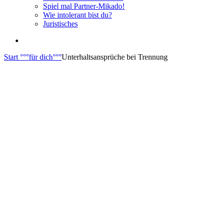
Spiel mal Partner-Mikado!
Wie intolerant bist du?
Juristisches
Start
°°°
für dich
°°°
Unterhaltsansprüche bei Trennung