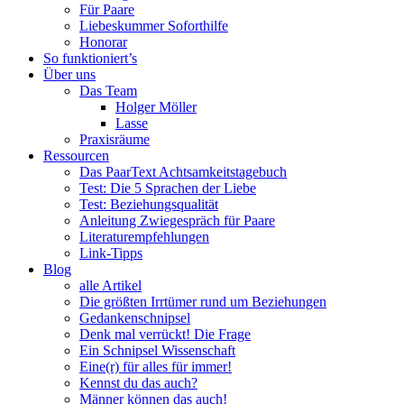
Singles
Für Paare
und
Liebeskummer Soforthilfe
Paare
Honorar
So funktioniert’s
Über uns
Das Team
Holger Möller
Lasse
Praxisräume
Ressourcen
Das PaarText Achtsamkeitstagebuch
Test: Die 5 Sprachen der Liebe
Test: Beziehungsqualität
Anleitung Zwiegespräch für Paare
Literaturempfehlungen
Link-Tipps
Blog
alle Artikel
Die größten Irrtümer rund um Beziehungen
Gedankenschnipsel
Denk mal verrückt! Die Frage
Ein Schnipsel Wissenschaft
Eine(r) für alles für immer!
Kennst du das auch?
Männer können das auch!