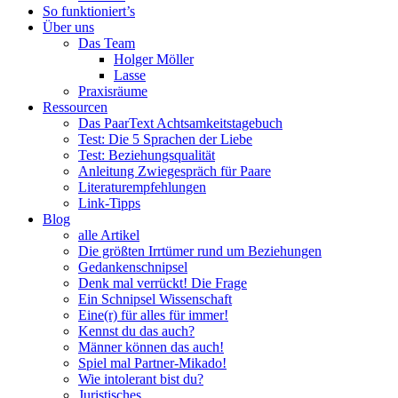
So funktioniert’s
Über uns
Das Team
Holger Möller
Lasse
Praxisräume
Ressourcen
Das PaarText Achtsamkeitstagebuch
Test: Die 5 Sprachen der Liebe
Test: Beziehungsqualität
Anleitung Zwiegespräch für Paare
Literaturempfehlungen
Link-Tipps
Blog
alle Artikel
Die größten Irrtümer rund um Beziehungen
Gedankenschnipsel
Denk mal verrückt! Die Frage
Ein Schnipsel Wissenschaft
Eine(r) für alles für immer!
Kennst du das auch?
Männer können das auch!
Spiel mal Partner-Mikado!
Wie intolerant bist du?
Juristisches