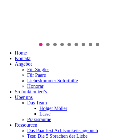
Menü
Zum
Home
PaarText
Inhalt
Kontakt
Coaching
springen
Angebot
für
Für Singles
Singles
Für Paare
und
Liebeskummer Soforthilfe
Paare
Honorar
So funktioniert’s
Über uns
Das Team
Holger Möller
Lasse
Praxisräume
Ressourcen
Das PaarText Achtsamkeitstagebuch
Test: Die 5 Sprachen der Liebe