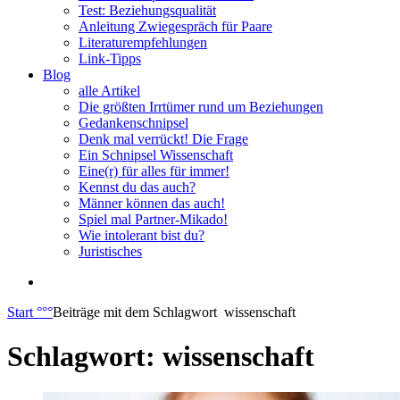
Test: Beziehungsqualität
Anleitung Zwiegespräch für Paare
Literaturempfehlungen
Link-Tipps
Blog
alle Artikel
Die größten Irrtümer rund um Beziehungen
Gedankenschnipsel
Denk mal verrückt! Die Frage
Ein Schnipsel Wissenschaft
Eine(r) für alles für immer!
Kennst du das auch?
Männer können das auch!
Spiel mal Partner-Mikado!
Wie intolerant bist du?
Juristisches
Start
°°°
Beiträge mit dem Schlagwort
wissenschaft
Schlagwort:
wissenschaft