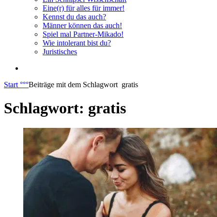
Eine(r) für alles für immer!
Kennst du das auch?
Männer können das auch!
Spiel mal Partner-Mikado!
Wie intolerant bist du?
Juristisches
Start
°°°
Beiträge mit dem Schlagwort
gratis
Schlagwort:
gratis