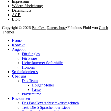
Impressum
Widerrufsbelehrung
Datenschutz
AGB
Blog
Copyright © 2026
PaarText
Datenschutz
•
Fabulous Fluid von
Catch
Themes
Nach
Home
oben
Kontakt
scrollen
Angebot
Für Singles
Für Paare
Liebeskummer Soforthilfe
Honorar
So funktioniert’s
Über uns
Das Team
Holger Möller
Lasse
Praxisräume
Ressourcen
Das PaarText Achtsamkeitstagebuch
Test: Die 5 Sprachen der Liebe