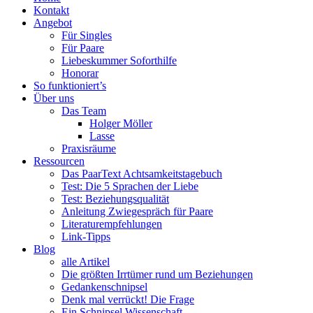
Menü
PaarText
Inhalt
Kontakt
Coaching
springen
Angebot
für
Für Singles
Singles
Für Paare
und
Liebeskummer Soforthilfe
Paare
Honorar
So funktioniert’s
Über uns
Das Team
Holger Möller
Lasse
Praxisräume
Ressourcen
Das PaarText Achtsamkeitstagebuch
Test: Die 5 Sprachen der Liebe
Test: Beziehungsqualität
Anleitung Zwiegespräch für Paare
Literaturempfehlungen
Link-Tipps
Blog
alle Artikel
Die größten Irrtümer rund um Beziehungen
Gedankenschnipsel
Denk mal verrückt! Die Frage
Ein Schnipsel Wissenschaft