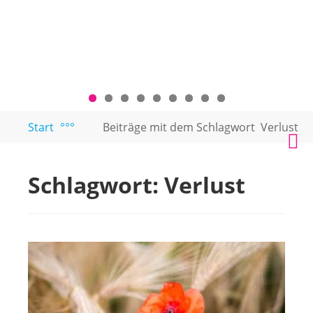
Zum
Start
°°°
Beiträge mit dem Schlagwort
Verlust
PAARTEXT
Coaching
Inhalt
M
für
springen
Singles
Schlagwort:
Verlust
und
Paare