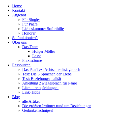
Nach
Home
oben
Kontakt
scrollen
Angebot
Für Singles
Für Paare
Liebeskummer Soforthilfe
Honorar
So funktioniert’s
Über uns
Das Team
Holger Möller
Lasse
Praxisräume
Ressourcen
Das PaarText Achtsamkeitstagebuch
Test: Die 5 Sprachen der Liebe
Test: Beziehungsqualität
Anleitung Zwiegespräch für Paare
Literaturempfehlungen
Link-Tipps
Blog
alle Artikel
Die größten Irrtümer rund um Beziehungen
Gedankenschnipsel