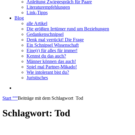
Anleitung Zwiegespräch für Paare
Literaturempfehlungen
Link-Tipps
Blog
alle Artikel
Die größten Irrtümer rund um Beziehungen
Gedankenschnipsel
Denk mal verrückt! Die Frage
Ein Schnipsel Wissenschaft
Eine(r) für alles für immer!
Kennst du das auch?
Männer können das auch!
Spiel mal Partner-Mikado!
Wie intolerant bist du?
Juristisches
Start
°°°
Beiträge mit dem Schlagwort
Tod
Schlagwort:
Tod