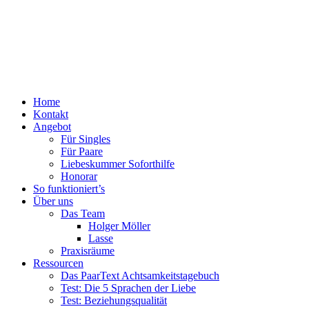
Menü
Zum
Home
PaarText
Inhalt
Kontakt
Coaching
springen
Angebot
für
Für Singles
Singles
Für Paare
und
Liebeskummer Soforthilfe
Paare
Honorar
So funktioniert’s
Über uns
Das Team
Holger Möller
Lasse
Praxisräume
Ressourcen
Das PaarText Achtsamkeitstagebuch
Test: Die 5 Sprachen der Liebe
Test: Beziehungsqualität