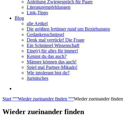
Anleitung Zwiegespräch für Paare
Literaturempfehlungen
Link-Tipps
Blog
alle Artikel
Die größten Irrtümer rund um Beziehungen
Gedankenschnipsel
Denk mal verrückt! Die Frage
Ein Schnipsel Wissenschaft
Eine(r) für alles für immer!
Kennst du das auch?
Männer können das auch!
Spiel mal Partner-Mikado!
Wie intolerant bist du?
Juristisches
Start
°°°
Wieder zueinander finden
°°°
Wieder zueinander finden
Wieder zueinander finden