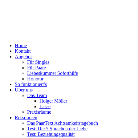
Menü
Zum
Home
PaarText
Inhalt
Kontakt
Coaching
springen
Angebot
für
Für Singles
Singles
Für Paare
und
Liebeskummer Soforthilfe
Paare
Honorar
So funktioniert’s
Über uns
Das Team
Holger Möller
Lasse
Praxisräume
Ressourcen
Das PaarText Achtsamkeitstagebuch
Test: Die 5 Sprachen der Liebe
Test: Beziehungsqualität