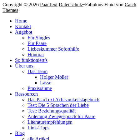
Copyright © 2026
PaarText
Datenschutz
•
Fabulous Fluid von
Catch
Themes
Nach
Home
oben
Kontakt
scrollen
Angebot
Für Singles
Für Paare
Liebeskummer Soforthilfe
Honorar
So funktioniert’s
Über uns
Das Team
Holger Möller
Lasse
Praxisräume
Ressourcen
Das PaarText Achtsamkeitstagebuch
Test: Die 5 Sprachen der Liebe
Test: Beziehungsqualität
Anleitung Zwiegespräch für Paare
Literaturempfehlungen
Link-Tipps
Blog
alle Artikel