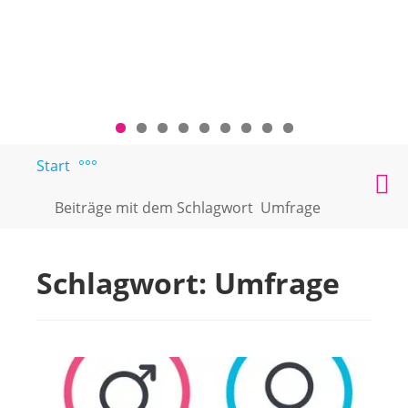
Zum
Start
°°°
PAARTEXT
Coaching
Inhalt
M
für
springen
Beiträge mit dem Schlagwort
Umfrage
Singles
und
Paare
Schlagwort:
Umfrage