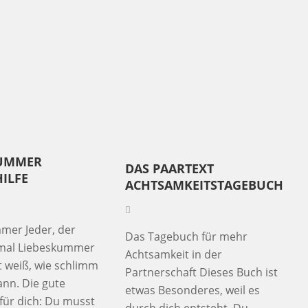
KUMMER
DAS PAARTEXT
ILFE
ACHTSAMKEITSTAGEBUCH
mer Jeder, der
Das Tagebuch für mehr
mal Liebeskummer
Achtsamkeit in der
t weiß, wie schlimm
Partnerschaft Dieses Buch ist
ann. Die gute
etwas Besonderes, weil es
für dich: Du musst
durch dich entsteht. Du