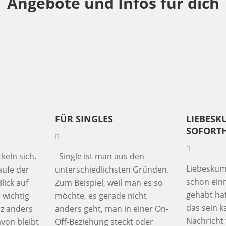
Angebote und Infos für dich
FÜR SINGLES
LIEBES
SOFORTH
eln sich.
Single ist man aus den
Liebeskum
ufe der
unterschiedlichsten Gründen.
schon ein
lick auf
Zum Beispiel, weil man es so
gehabt ha
 wichtig
möchte, es gerade nicht
das sein k
nz anders
anders geht, man in einer On-
Nachricht 
von bleibt
Off-Beziehung steckt oder