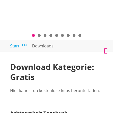
Zum
Start
°°°
Downloads
PAARTEXT
Coaching
Inhalt
M
für
springen
Singles
Download Kategorie:
und
Paare
Gratis
Hier kannst du kostenlose Infos herunterladen.