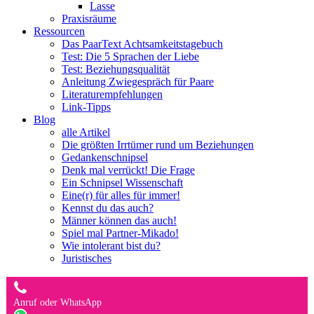
Lasse
Praxisräume
Ressourcen
Das PaarText Achtsamkeitstagebuch
Test: Die 5 Sprachen der Liebe
Test: Beziehungsqualität
Anleitung Zwiegespräch für Paare
Literaturempfehlungen
Link-Tipps
Blog
alle Artikel
Die größten Irrtümer rund um Beziehungen
Gedankenschnipsel
Denk mal verrückt! Die Frage
Ein Schnipsel Wissenschaft
Eine(r) für alles für immer!
Kennst du das auch?
Männer können das auch!
Spiel mal Partner-Mikado!
Wie intolerant bist du?
Juristisches
Anruf oder WhatsApp