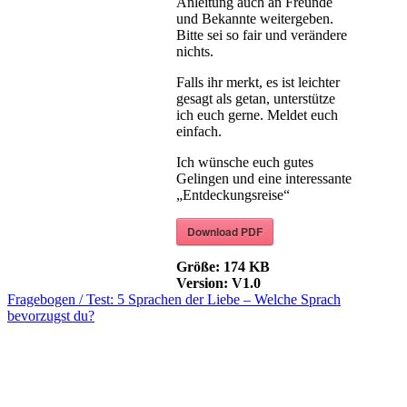
Anleitung auch an Freunde
und Bekannte weitergeben.
Bitte sei so fair und verändere
nichts.
Falls ihr merkt, es ist leichter
gesagt als getan, unterstütze
ich euch gerne. Meldet euch
einfach.
Ich wünsche euch gutes
Gelingen und eine interessante
„Entdeckungsreise“
Download PDF
Größe:
174 KB
Version:
V1.0
Beitragsnavigation
Fragebogen / Test: 5 Sprachen der Liebe – Welche Sprach
bevorzugst du?