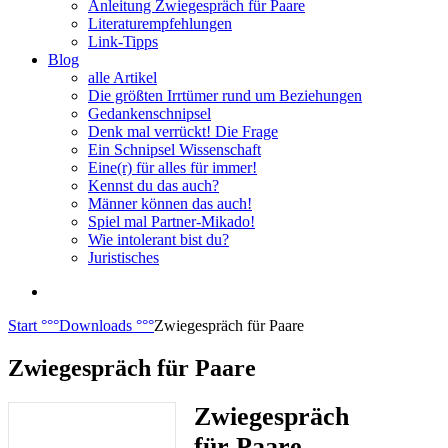
Anleitung Zwiegespräch für Paare
Literaturempfehlungen
Link-Tipps
Blog
alle Artikel
Die größten Irrtümer rund um Beziehungen
Gedankenschnipsel
Denk mal verrückt! Die Frage
Ein Schnipsel Wissenschaft
Eine(r) für alles für immer!
Kennst du das auch?
Männer können das auch!
Spiel mal Partner-Mikado!
Wie intolerant bist du?
Juristisches
Start
°°°
Downloads
°°°
Zwiegespräch für Paare
Zwiegespräch für Paare
Zwiegespräch
für Paare