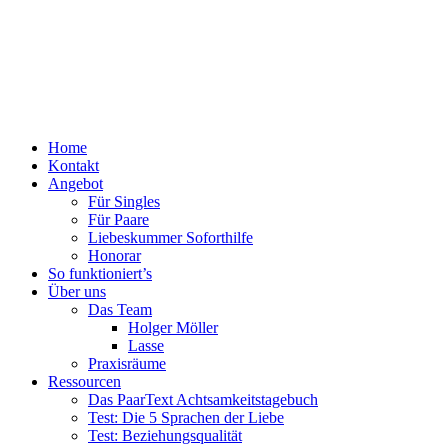
Menü
Zum
Home
PaarText
Inhalt
Kontakt
Coaching
springen
Angebot
für
Für Singles
Singles
Für Paare
und
Liebeskummer Soforthilfe
Paare
Honorar
So funktioniert’s
Über uns
Das Team
Holger Möller
Lasse
Praxisräume
Ressourcen
Das PaarText Achtsamkeitstagebuch
Test: Die 5 Sprachen der Liebe
Test: Beziehungsqualität