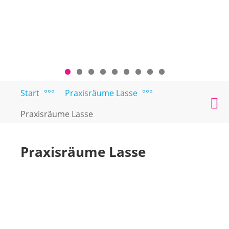
Zum
Start
°°°
Praxisräume Lasse
°°°
PAARTEXT
Coaching
Inhalt
M
für
springen
Praxisräume Lasse
Singles
und
Paare
Praxisräume Lasse