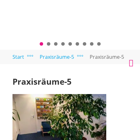
Zum
Start
°°°
Praxisräume-5
°°°
Praxisräume-5
PAARTEXT
Coaching
Inhalt
M
für
springen
Singles
Praxisräume-5
und
Paare