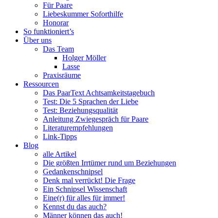
Singles
Für Paare
und
Liebeskummer Soforthilfe
Paare
Honorar
So funktioniert’s
Über uns
Das Team
Holger Möller
Lasse
Praxisräume
Ressourcen
Das PaarText Achtsamkeitstagebuch
Test: Die 5 Sprachen der Liebe
Test: Beziehungsqualität
Anleitung Zwiegespräch für Paare
Literaturempfehlungen
Link-Tipps
Blog
alle Artikel
Die größten Irrtümer rund um Beziehungen
Gedankenschnipsel
Denk mal verrückt! Die Frage
Ein Schnipsel Wissenschaft
Eine(r) für alles für immer!
Kennst du das auch?
Männer können das auch!