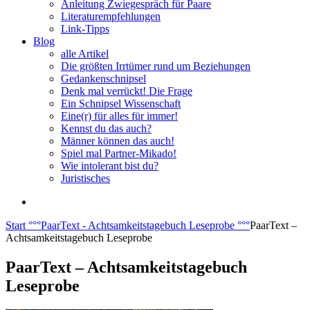
Anleitung Zwiegespräch für Paare
Literaturempfehlungen
Link-Tipps
Blog
alle Artikel
Die größten Irrtümer rund um Beziehungen
Gedankenschnipsel
Denk mal verrückt! Die Frage
Ein Schnipsel Wissenschaft
Eine(r) für alles für immer!
Kennst du das auch?
Männer können das auch!
Spiel mal Partner-Mikado!
Wie intolerant bist du?
Juristisches
Start
°°°
PaarText - Achtsamkeitstagebuch Leseprobe
°°°
PaarText –
Achtsamkeitstagebuch Leseprobe
PaarText – Achtsamkeitstagebuch
Leseprobe