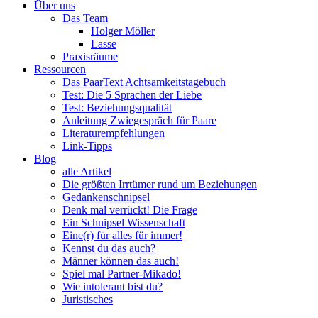
Über uns
Das Team
Holger Möller
Lasse
Praxisräume
Ressourcen
Das PaarText Achtsamkeitstagebuch
Test: Die 5 Sprachen der Liebe
Test: Beziehungsqualität
Anleitung Zwiegespräch für Paare
Literaturempfehlungen
Link-Tipps
Blog
alle Artikel
Die größten Irrtümer rund um Beziehungen
Gedankenschnipsel
Denk mal verrückt! Die Frage
Ein Schnipsel Wissenschaft
Eine(r) für alles für immer!
Kennst du das auch?
Männer können das auch!
Spiel mal Partner-Mikado!
Wie intolerant bist du?
Juristisches