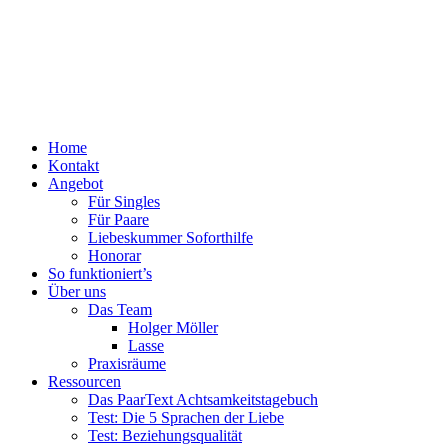
Menü
Zum
Home
PaarText
Inhalt
Kontakt
Coaching
springen
Angebot
für
Für Singles
Singles
Für Paare
und
Liebeskummer Soforthilfe
Paare
Honorar
So funktioniert’s
Über uns
Das Team
Holger Möller
Lasse
Praxisräume
Ressourcen
Das PaarText Achtsamkeitstagebuch
Test: Die 5 Sprachen der Liebe
Test: Beziehungsqualität