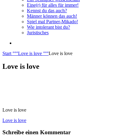
Eine(r) für alles für immer!
Kennst du das auch?
Männer können das auch!
Spiel mal Partner-Mikado!
Wie intolerant bist du?
Juristisches
Start
°°°
Love is love
°°°
Love is love
Love is love
Love is love
Beitragsnavigation
Love is love
Schreibe einen Kommentar