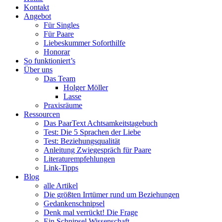
Menü
PaarText
Inhalt
Kontakt
Coaching
springen
Angebot
für
Für Singles
Singles
Für Paare
und
Liebeskummer Soforthilfe
Paare
Honorar
So funktioniert’s
Über uns
Das Team
Holger Möller
Lasse
Praxisräume
Ressourcen
Das PaarText Achtsamkeitstagebuch
Test: Die 5 Sprachen der Liebe
Test: Beziehungsqualität
Anleitung Zwiegespräch für Paare
Literaturempfehlungen
Link-Tipps
Blog
alle Artikel
Die größten Irrtümer rund um Beziehungen
Gedankenschnipsel
Denk mal verrückt! Die Frage
Ein Schnipsel Wissenschaft