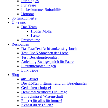
Für Singles
Für Paare
Liebeskummer Soforthilfe
Honorar
So funktioniert’s
Über uns
Das Team
Holger Möller
Lasse
Praxisräume
Ressourcen
Das PaarText Achtsamkeitstagebuch
Test: Die 5 Sprachen der Liebe
Test: Beziehungsqualität
Anleitung Zwiegespräch für Paare
Literaturempfehlungen
Link-Tipps
Blog
alle Artikel
Die größten Irrtümer rund um Beziehungen
Gedankenschnipsel
Denk mal verrückt! Die Frage
Ein Schnipsel Wissenschaft
Eine(r) für alles für immer!
Kennst du das auch?