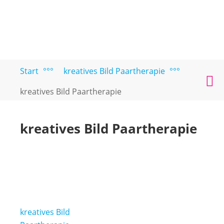
Zum
Start
°°°
kreatives Bild Paartherapie
°°°
PAARTEXT
Coaching
Inhalt
M
für
springen
kreatives Bild Paartherapie
Singles
und
Paare
kreatives Bild Paartherapie
Beitragsnavigation
kreatives Bild