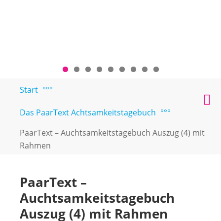
Zum
Start
°°°
PAARTEXT
Coaching
Inhalt
M
für
springen
Das PaarText Achtsamkeitstagebuch
°°°
Singles
und
PaarText – Auchtsamkeitstagebuch Auszug (4) mit
Paare
Rahmen
PaarText –
Auchtsamkeitstagebuch
Auszug (4) mit Rahmen