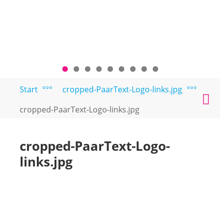
Zum
Start
°°°
cropped-PaarText-Logo-links.jpg
°°°
PAARTEXT
Coaching
Inhalt
M
für
springen
cropped-PaarText-Logo-links.jpg
Singles
und
Paare
cropped-PaarText-Logo-
links.jpg