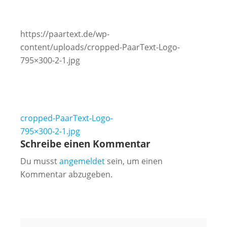
https://paartext.de/wp-
content/uploads/cropped-PaarText-Logo-
795×300-2-1.jpg
Beitragsnavigation
cropped-PaarText-Logo-
795×300-2-1.jpg
Schreibe einen Kommentar
Du musst
angemeldet
sein, um einen
Kommentar abzugeben.