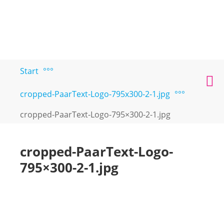
Zum
Start
°°°
PAARTEXT
Coaching
Inhalt
M
für
springen
cropped-PaarText-Logo-795x300-2-1.jpg
°°°
Singles
und
cropped-PaarText-Logo-795×300-2-1.jpg
Paare
cropped-PaarText-Logo-
795×300-2-1.jpg