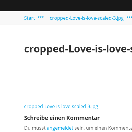
springen
Singles
und
Start
°°°
cropped-Love-is-love-scaled-3.jpg
°°
Paare
cropped-Love-is-love-
Beitragsnavigation
cropped-Love-is-love-scaled-3.jpg
Schreibe einen Kommentar
Du musst
angemeldet
sein, um einen Kommenta