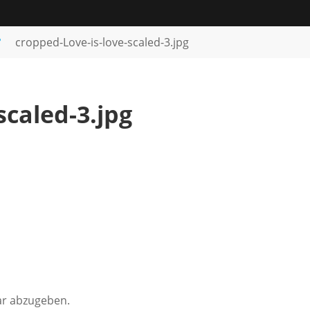
°
cropped-Love-is-love-scaled-3.jpg
scaled-3.jpg
r abzugeben.