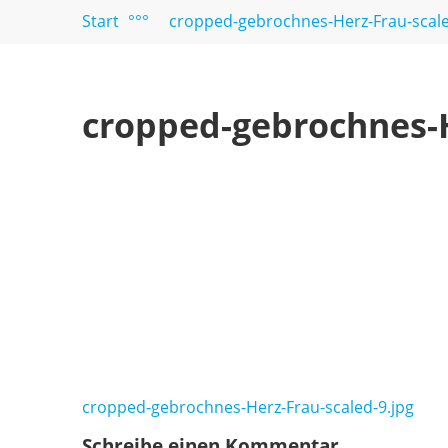
und
Start
°°°
cropped-gebrochnes-Herz-Frau-scale
Paare
cropped-gebrochnes-H
Beitragsnavigation
cropped-gebrochnes-Herz-Frau-scaled-9.jpg
Schreibe einen Kommentar