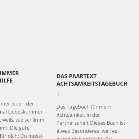
KUMMER
DAS PAARTEXT
ILFE
ACHTSAMKEITSTAGEBUCH
mer Jeder, der
Das Tagebuch für mehr
mal Liebeskummer
Achtsamkeit in der
t weiß, wie schlimm
Partnerschaft Dieses Buch ist
ann. Die gute
etwas Besonderes, weil es
für dich: Du musst
durch dich entsteht. Du