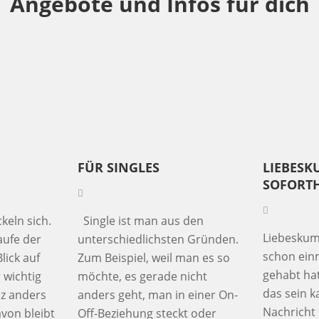
Angebote und Infos für dich
FÜR SINGLES
LIEBES
SOFORTH
eln sich.
Single ist man aus den
Liebeskum
ufe der
unterschiedlichsten Gründen.
schon ein
lick auf
Zum Beispiel, weil man es so
gehabt ha
 wichtig
möchte, es gerade nicht
das sein k
nz anders
anders geht, man in einer On-
Nachricht 
von bleibt
Off-Beziehung steckt oder