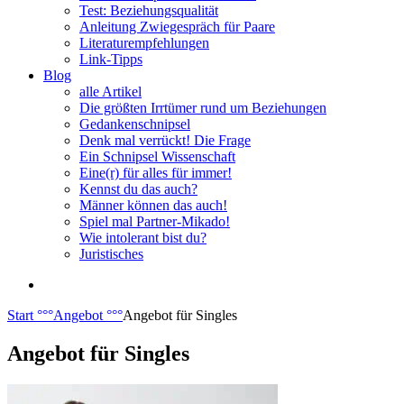
Test: Beziehungsqualität
Anleitung Zwiegespräch für Paare
Literaturempfehlungen
Link-Tipps
Blog
alle Artikel
Die größten Irrtümer rund um Beziehungen
Gedankenschnipsel
Denk mal verrückt! Die Frage
Ein Schnipsel Wissenschaft
Eine(r) für alles für immer!
Kennst du das auch?
Männer können das auch!
Spiel mal Partner-Mikado!
Wie intolerant bist du?
Juristisches
Start
°°°
Angebot
°°°
Angebot für Singles
Angebot für Singles