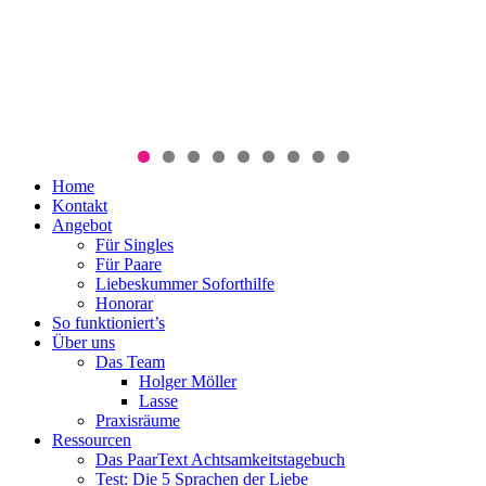
Menü
Zum
Home
PaarText
Inhalt
Kontakt
Coaching
springen
Angebot
für
Für Singles
Singles
Für Paare
und
Liebeskummer Soforthilfe
Paare
Honorar
So funktioniert’s
Über uns
Das Team
Holger Möller
Lasse
Praxisräume
Ressourcen
Das PaarText Achtsamkeitstagebuch
Test: Die 5 Sprachen der Liebe