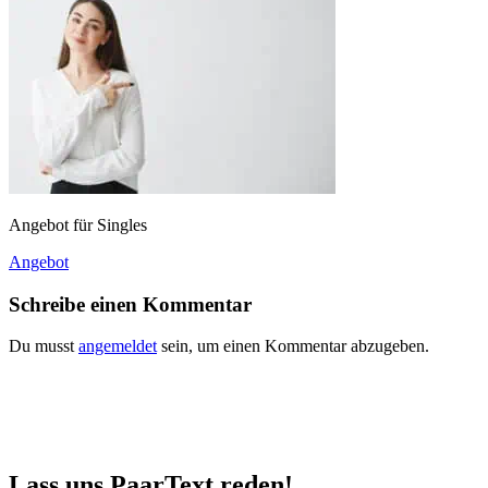
Angebot für Singles
Beitragsnavigation
Angebot
Schreibe einen Kommentar
Du musst
angemeldet
sein, um einen Kommentar abzugeben.
Lass uns PaarText reden!