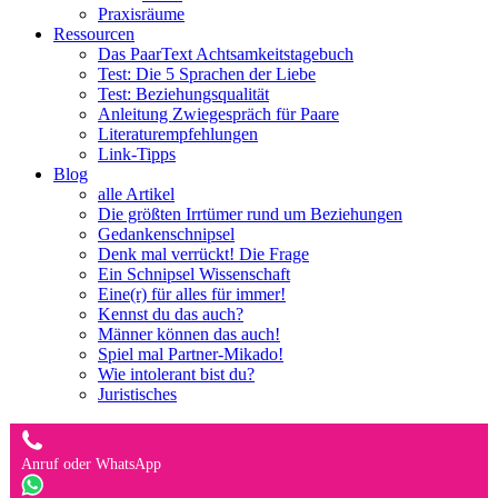
Praxisräume
Ressourcen
Das PaarText Achtsamkeitstagebuch
Test: Die 5 Sprachen der Liebe
Test: Beziehungsqualität
Anleitung Zwiegespräch für Paare
Literaturempfehlungen
Link-Tipps
Blog
alle Artikel
Die größten Irrtümer rund um Beziehungen
Gedankenschnipsel
Denk mal verrückt! Die Frage
Ein Schnipsel Wissenschaft
Eine(r) für alles für immer!
Kennst du das auch?
Männer können das auch!
Spiel mal Partner-Mikado!
Wie intolerant bist du?
Juristisches
Anruf oder WhatsApp