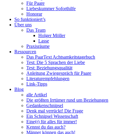
Singles
Für Paare
und
Liebeskummer Soforthilfe
Paare
Honorar
So funktioniert’s
Über uns
Das Team
Holger Möller
Lasse
Praxisräume
Ressourcen
Das PaarText Achtsamkeitstagebuch
Test: Die 5 Sprachen der Liebe
Test: Beziehungsqualität
Anleitung Zwiegespräch für Paare
Literaturempfehlungen
Link-Tipps
Blog
alle Artikel
Die größten Irrtümer rund um Beziehungen
Gedankenschnipsel
Denk mal verrückt! Die Frage
Ein Schnipsel Wissenschaft
Eine(r) für alles für immer!
Kennst du das auch?
Männer können das auch!