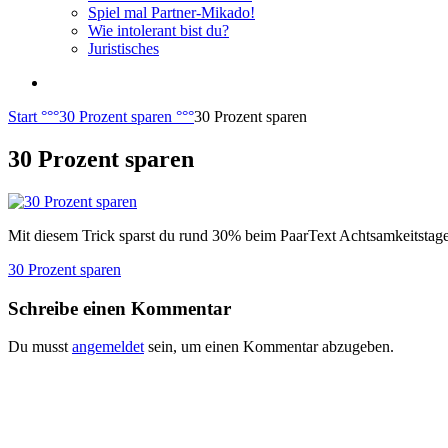
Spiel mal Partner-Mikado!
Wie intolerant bist du?
Juristisches
Start
°°°
30 Prozent sparen
°°°
30 Prozent sparen
30 Prozent sparen
Mit diesem Trick sparst du rund 30% beim PaarText Achtsamkeitstag
Beitragsnavigation
30 Prozent sparen
Schreibe einen Kommentar
Du musst
angemeldet
sein, um einen Kommentar abzugeben.