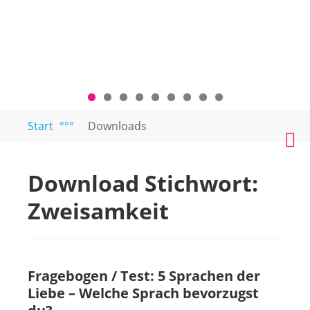
Zum
Start
°°°
Downloads
PAARTEXT
Coaching
Inhalt
M
für
springen
Singles
Download Stichwort:
und
Paare
Zweisamkeit
Fragebogen / Test: 5 Sprachen der
Liebe – Welche Sprach bevorzugst