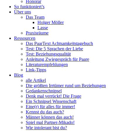
Honorar
So funktioniert’s
Über uns
Das Team
Holger Möller
Lasse
Praxisräume
Ressourcen
Das PaarText Achtsamkeitstagebuch
Test: Die 5 Sprachen der Liebe
Test: Beziehungsqualität
Anleitung Zwiegespräch für Paare
Literaturempfehlungen
Link-Tipps
Blog
alle Artikel
Die größten Irrtümer rund um Beziehungen
Gedankenschnipsel
Denk mal verrückt! Die Frage
Ein Schnipsel Wissenschaft
Eine(r) für alles für immer!
Kennst du das auch?
Männer können das auch!
Spiel mal Partner-Mikado!
Wie intolerant bist du?