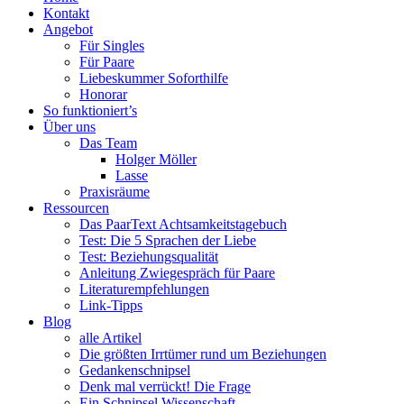
Menü
PaarText
Inhalt
Kontakt
Coaching
springen
Angebot
für
Für Singles
Singles
Für Paare
und
Liebeskummer Soforthilfe
Paare
Honorar
So funktioniert’s
Über uns
Das Team
Holger Möller
Lasse
Praxisräume
Ressourcen
Das PaarText Achtsamkeitstagebuch
Test: Die 5 Sprachen der Liebe
Test: Beziehungsqualität
Anleitung Zwiegespräch für Paare
Literaturempfehlungen
Link-Tipps
Blog
alle Artikel
Die größten Irrtümer rund um Beziehungen
Gedankenschnipsel
Denk mal verrückt! Die Frage
Ein Schnipsel Wissenschaft