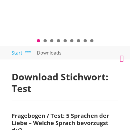
Zum
Start
°°°
Downloads
PAARTEXT
Coaching
Inhalt
M
für
springen
Singles
Download Stichwort:
und
Paare
Test
Fragebogen / Test: 5 Sprachen der
Liebe – Welche Sprach bevorzugst