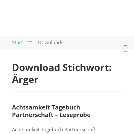
Zum
Start
°°°
Downloads
PAARTEXT
Coaching
Inhalt
M
für
springen
Singles
Download Stichwort:
und
Paare
Ärger
Achtsamkeit Tagebuch
Partnerschaft – Leseprobe
Achtsamkeit Tagebuch Partnerschaft –