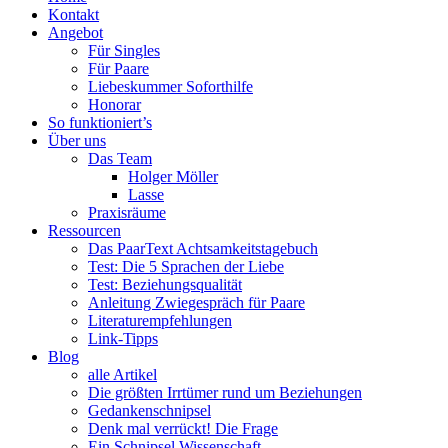
Menü
PaarText
Inhalt
Kontakt
Coaching
springen
Angebot
für
Für Singles
Singles
Für Paare
und
Liebeskummer Soforthilfe
Paare
Honorar
So funktioniert’s
Über uns
Das Team
Holger Möller
Lasse
Praxisräume
Ressourcen
Das PaarText Achtsamkeitstagebuch
Test: Die 5 Sprachen der Liebe
Test: Beziehungsqualität
Anleitung Zwiegespräch für Paare
Literaturempfehlungen
Link-Tipps
Blog
alle Artikel
Die größten Irrtümer rund um Beziehungen
Gedankenschnipsel
Denk mal verrückt! Die Frage
Ein Schnipsel Wissenschaft