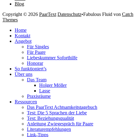
Blog
Copyright © 2026
PaarText
Datenschutz
•
Fabulous Fluid von
Catch
Themes
Nach
Home
oben
Kontakt
scrollen
Angebot
Für Singles
Für Paare
Liebeskummer Soforthilfe
Honorar
So funktioniert’s
Über uns
Das Team
Holger Möller
Lasse
Praxisräume
Ressourcen
Das PaarText Achtsamkeitstagebuch
Test: Die 5 Sprachen der Liebe
Test: Beziehungsqualität
Anleitung Zwiegespräch für Paare
Literaturempfehlungen
Link-Tipps