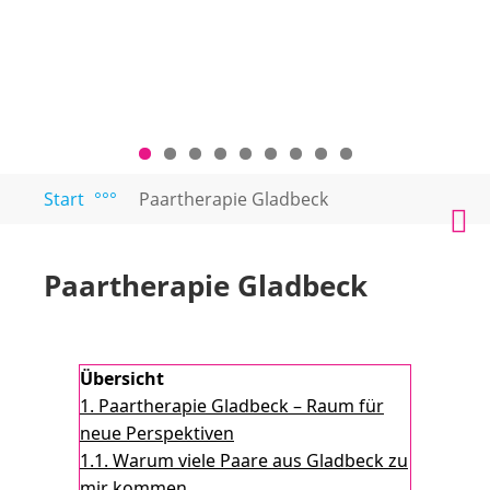
Zum
Start
°°°
Paartherapie Gladbeck
PAARTEXT
Coaching
Inhalt
M
für
springen
Singles
Paartherapie Gladbeck
und
Paare
Übersicht
1.
Paartherapie Gladbeck – Raum für
neue Perspektiven
1.1.
Warum viele Paare aus Gladbeck zu
mir kommen