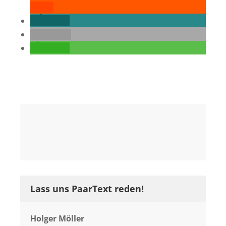
teilen
teilen
E-Mail
teilen
Lass uns PaarText reden!
Holger Möller